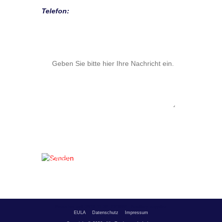
Telefon:
NACHRICHT
+
SENDEN
Besucher seit 2015-11-29: 7348004,
Auxiliary supplies
EULA
Datenschutz
Impressum