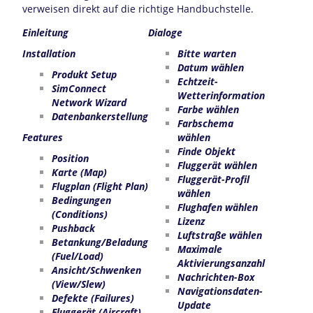
verweisen direkt auf die richtige Handbuchstelle.
Einleitung
Dialoge
Installation
Bitte warten
Datum wählen
Produkt Setup
Echtzeit-
SimConnect
Wetterinformation
Network Wizard
Farbe wählen
Datenbankerstellung
Farbschema
Features
wählen
Finde Objekt
Position
Fluggerät wählen
Karte (Map)
Fluggerät-Profil
Flugplan (Flight Plan)
wählen
Bedingungen
Flughafen wählen
(Conditions)
Lizenz
Pushback
Luftstraße wählen
Betankung/Beladung
Maximale
(Fuel/Load)
Aktivierungsanzahl
Ansicht/Schwenken
Nachrichten-Box
(View/Slew)
Navigationsdaten-
Defekte (Failures)
Update
Fluggerät (Aircraft)